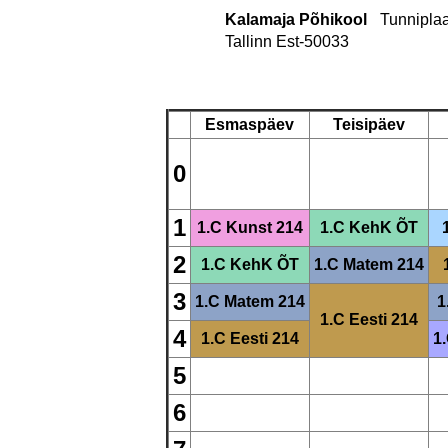
Kalamaja Põhikool
Tunniplaa
Tallinn Est-50033
Esmaspäev
Teisipäev
0
1
1.C
Kunst
214
1.C
KehK
ÕT
2
1.C
KehK
ÕT
1.C
Matem
214
3
1.C
Matem
214
1
1.C
Eesti
214
4
1.C
Eesti
214
1
5
6